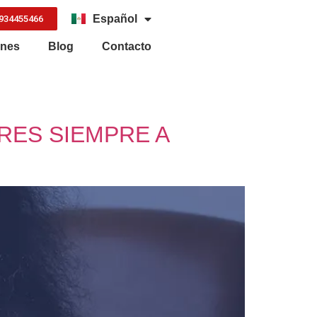
Español
934455466
English
ones
Blog
Contacto
RES SIEMPRE A