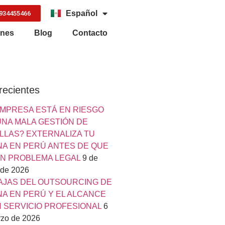
Español
934455466
English
ones
Blog
Contacto
recientes
EMPRESA ESTÁ EN RIESGO
UNA MALA GESTIÓN DE
LLAS? EXTERNALIZA TU
NA EN PERÚ ANTES DE QUE
UN PROBLEMA LEGAL
9 de
 de 2026
AJAS DEL OUTSOURCING DE
A EN PERÚ Y EL ALCANCE
N SERVICIO PROFESIONAL
6
zo de 2026