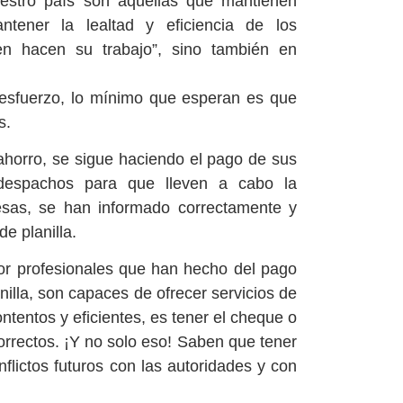
stro país son aquellas que mantienen
tener la lealtad y eficiencia de los
ien hacen su trabajo”, sino también en
u esfuerzo, lo mínimo que esperan es que
s.
horro, se sigue haciendo el pago de sus
s despachos para que lleven a cabo la
resas, se han informado correctamente y
e planilla.
 por profesionales que han hecho del pago
anilla, son capaces de ofrecer servicios de
ontentos y eficientes, es tener el cheque o
orrectos. ¡Y no solo eso! Saben que tener
flictos futuros con las autoridades y con