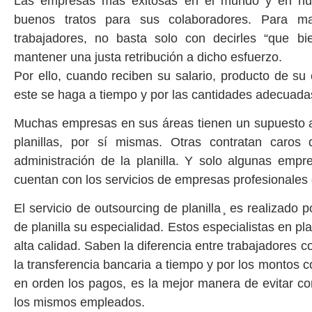
Las empresas más exitosas en el mundo y en nue
buenos tratos para sus colaboradores. Para man
trabajadores, no basta solo con decirles “que b
mantener una justa retribución a dicho esfuerzo.
Por ello, cuando reciben su salario, producto de s
este se haga a tiempo y por las cantidades adecuada
Muchas empresas en sus áreas tienen un supuesto a
planillas, por sí mismas. Otras contratan caro
administración de la planilla. Y solo algunas emp
cuentan con los servicios de empresas profesionales d
El servicio de outsourcing de planilla ̧ es realizado
de planilla su especialidad. Estos especialistas en pl
alta calidad. Saben la diferencia entre trabajadores c
la transferencia bancaria a tiempo y por los montos c
en orden los pagos, es la mejor manera de evitar con
los mismos empleados.