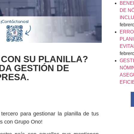
BENE
DE N
INCLU
febrer
ERRO
PLAN
EVIT
febrer
CON SU PLANILLA?
GEST
DA GESTIÓN DE
NÓMI
PRESA.
ASEG
EFICI
ercero para gestionar la planilla de tus
res con Grupo Ono!