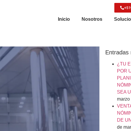
+51
Inicio
Nosotros
Soluci
Entradas 
¿TU 
POR 
PLANI
NÓMI
SEA 
marzo
VENT
NÓMIN
DE U
de mar