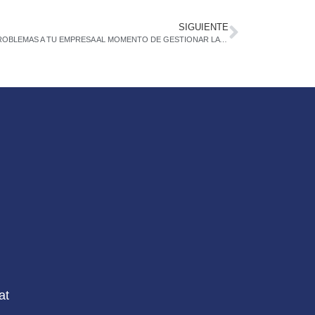
SIGUIENTE
¡EVITA PROBLEMAS A TU EMPRESA AL MOMENTO DE GESTIONAR LA PLANILLA DE TUS COLABORADORES!
at